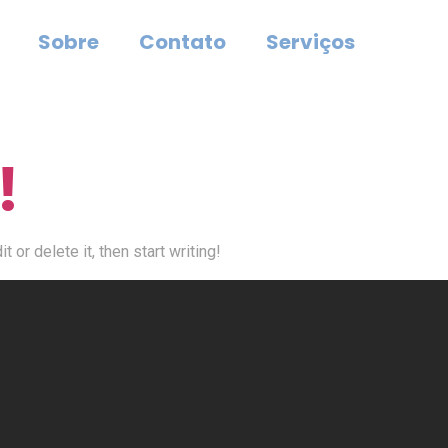
Sobre
Contato
Serviços
!
 or delete it, then start writing!